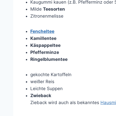
Kaugummi kauen (z.B. Pfefferminz oder
Milde
Teesorten
Zitronenmelisse
Fencheltee
Kamillentee
Käspappeltee
Pfefferminze
Ringelblumentee
gekochte Kartoffeln
weißer Reis
Leichte Suppen
Zwieback
Zieback wird auch als bekanntes
Hausmit